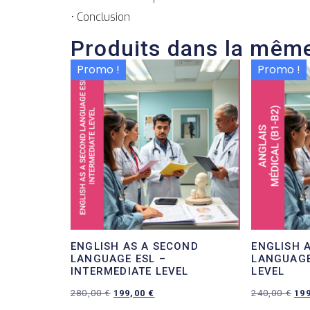
• Conclusion
Produits dans la même
Promo !
Promo !
ENGLISH AS A SECOND
ENGLISH 
LANGUAGE ESL –
LANGUAGE
INTERMEDIATE LEVEL
LEVEL
280,00
€
199,00
€
240,00
€
19