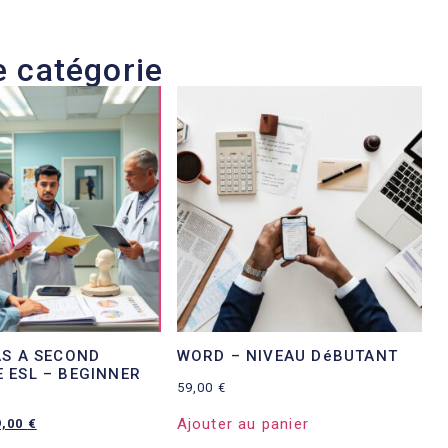
 catégorie
AS A SECOND
WORD – NIVEAU DéBUTANT
 ESL – BEGINNER
59,00
€
Ajouter au panier
9,00
€