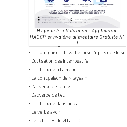
Programme
Les adjectifs démonstratifs pour le lointain
• Les adjectifs démonstratifs pour le lointain
Hygiène Pro Solutions - Application
• Les prépositions et les pronoms affixes
HACCP et hygiène alimentaire Gratuite N°
1
• Le pluriel irrégulier
• La conjugaison du verbe lorsqu’il précède le suj
• L’utilisation des interrogatifs
• Un dialogue à l’aéroport
• La conjugaison de « laysa »
• L’adverbe de temps
• L’adverbe de lieu
• Un dialogue dans un café
• Le verbe avoir
• Les chiffres de 20 à 100